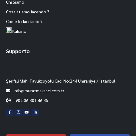
Chi Siamo
Cosa stiamo facendo ?
Come lo facciamo ?
Italiano
Supporto
Facebook
Şerifali Mah. Tavukçuyolu Cad. No:244 Ümraniye / İstanbul
info@muratmakasci.com.tr
Instagram
+90 506 801 46 85
Whatsapp
Youtube
Mail