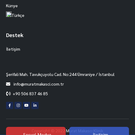
Künye
Türkçe
Destek
İletişim
Facebook
Şerifali Mah. Tavukçuyolu Cad. No:244 Ümraniye / İstanbul
info@muratmakasci.com.tr
Instagram
+90 506 837 46 85
Whatsapp
Youtube
Mail
Copyright © 2022 Murat Makascı Klinik
Sosyal Medya
İletişim